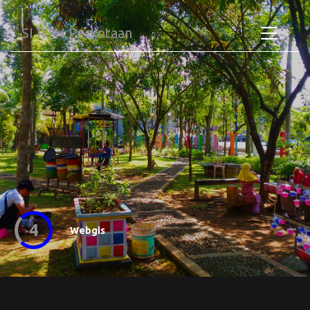
SI RTH Perkotaan
4
Webgis