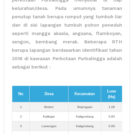
kelurahan/desa. Pada umumnya tanaman
penutup tanah berupa rumput yang tumbuh liar
dan di sisi lapangan tumbuh pohon peneduh
seperti mangga akasia, angsana, flamboyan,
sengon, kembang merak. Beberapa RTH
berupa lapangan berdasarkan identifikasi tahun
2018 di kawasan Perkotaan Purbalingga adalah
sebagai berikut :
Luas
No
Desa
Kecamatan
(Ha)
1
Brobot
Bojongsari
1,09
2
Kalikajar
Kaligondang
0,83
3
Lamongan
Kaligondang
0,69