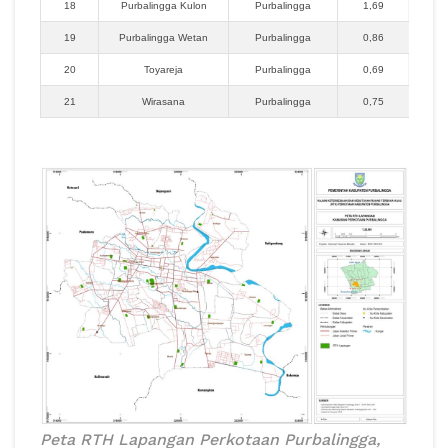
18
Purbalingga Kulon
Purbalingga
1,69
19
Purbalingga Wetan
Purbalingga
0,86
20
Toyareja
Purbalingga
0,69
21
Wirasana
Purbalingga
0,75
Peta RTH Lapangan Perkotaan Purbalingga,