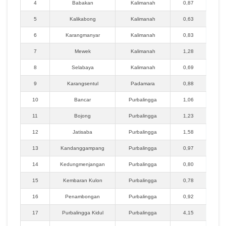
4
Babakan
Kalimanah
0,87
5
Kalikabong
Kalimanah
0,63
6
Karangmanyar
Kalimanah
0,83
7
Mewek
Kalimanah
1,28
8
Selabaya
Kalimanah
0,69
9
Karangsentul
Padamara
0,88
10
Bancar
Purbalingga
1,06
11
Bojong
Purbalingga
1,23
12
Jatisaba
Purbalingga
1,58
13
Kandanggampang
Purbalingga
0,97
14
Kedungmenjangan
Purbalingga
0,80
15
Kembaran Kulon
Purbalingga
0,78
16
Penambongan
Purbalingga
0,92
17
Purbalingga Kidul
Purbalingga
4,15